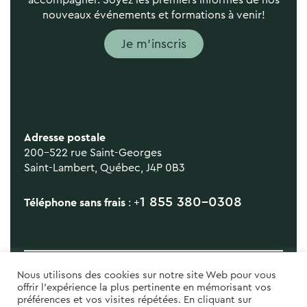
accompagner. Soyez les premiers informés de nos
nouveaux événements et formations à venir!
Je m'inscris
Adresse postale
200-522 rue Saint-Georges
Saint-Lambert, Québec, J4P 0B3
1 855 380-0308
Téléphone sans frais
: +
Nous utilisons des cookies sur notre site Web pour vous
offrir l'expérience la plus pertinente en mémorisant vos
préférences et vos visites répétées. En cliquant sur