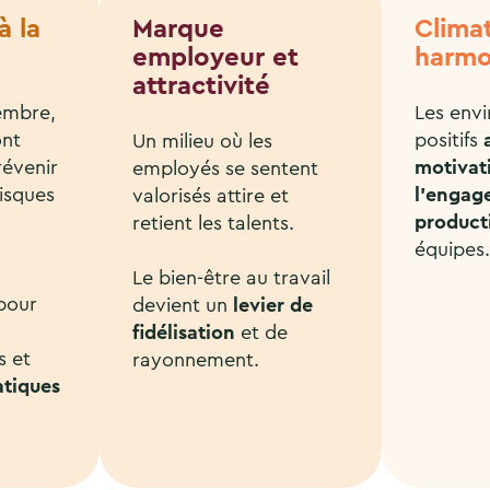
à la
Marque
Climat
employeur et
harmo
attractivité
embre,
Les env
ont
positifs
Un milieu où les
révenir
motivat
employés se sentent
risques
l’engag
valorisés attire et
product
retient les talents.
équipes
Le bien-être au travail
pour
devient un
levier de
fidélisation
et de
s et
rayonnement.
atiques