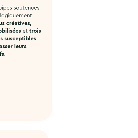
uipes soutenues
logiquement
us créatives,
obilisées
et
trois
us susceptibles
asser leurs
fs
.