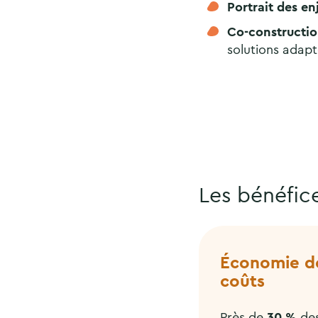
Portrait des en
Co-constructio
solutions adapt
Les bénéfic
Économie d
coûts
Près de
30 %
de