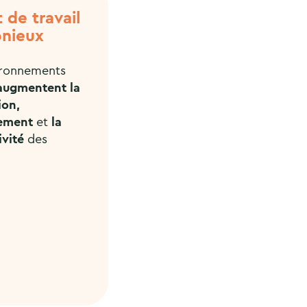
 de travail
nieux
ironnements
augmentent la
ion,
ement
et
la
ivité
des
.