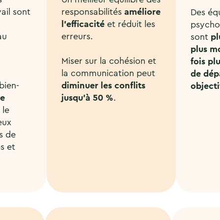
ail sont
responsabilités
améliore
Des éq
l’efficacité
et réduit les
psycho
au
erreurs.
sont
pl
plus m
Miser sur la cohésion et
fois pl
la communication peut
de dép
bien-
diminuer les conflits
objecti
re
jusqu’à 50 %
.
 le
eux
s de
s et