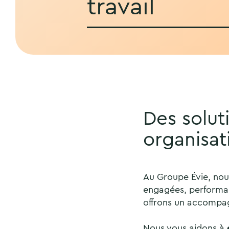
travail
Des solut
organisat
Au Groupe Évie, nous
engagées, performant
offrons un accompag
Nous vous aidons à