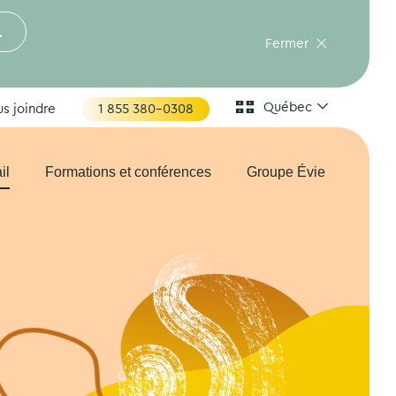
.
Fermer
Québec
s joindre
1 855 380-0308
il
Formations et conférences
Groupe Évie