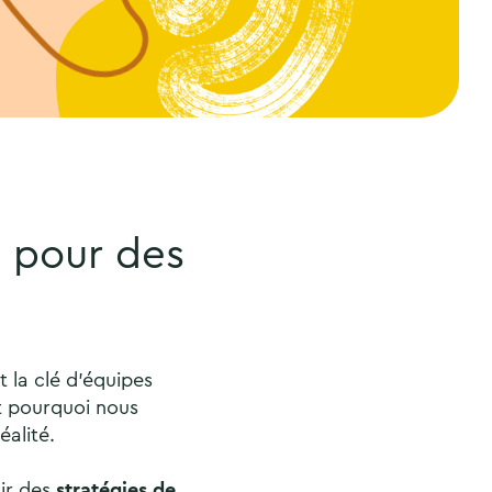
s pour des
t la clé d’équipes
st pourquoi nous
alité.
ir des
stratégies de