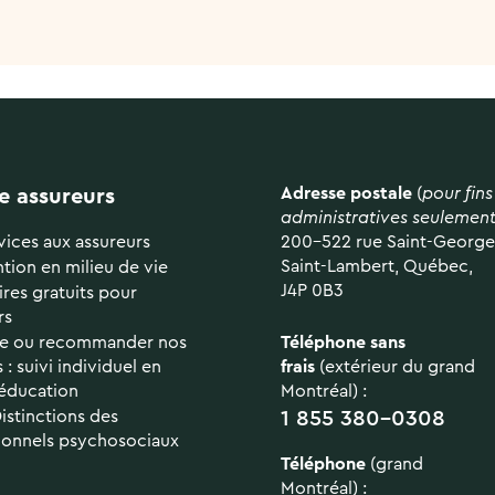
Adresse postale
(
pour fins
e assureurs
administratives seulemen
vices aux assureurs
200-522 rue Saint-George
Saint-Lambert, Québec,
ntion en milieu de vie
J4P 0B3
res gratuits pour
rs
re ou recommander nos
Téléphone sans
 : suivi individuel en
frais
(extérieur du grand
éducation
Montréal) :
Distinctions des
1 855 380-0308
ionnels psychosociaux
Téléphone
(grand
Montréal) :