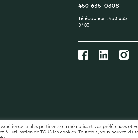
450 635-0308
Télécopieur : 450 635-
0483
 l'expérience la plus pertinente en mémorisant vos préférences et v
z à l'utilisation de TOUS les cookies. Toutefois, vous pouvez visit
lé.