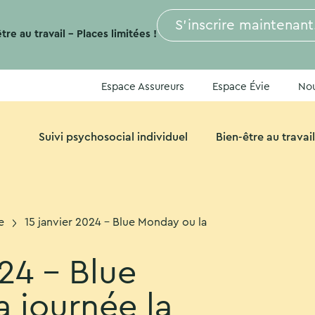
S’inscrire maintenant
re au travail – Places limitées !
Espace Assureurs
Espace Évie
Nou
Suivi psychosocial individuel
Bien-être au travail
e
15 janvier 2024 – Blue Monday ou la
024 – Blue
 journée la