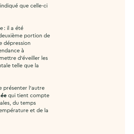
indiqué que celle-ci
 : il a été
deuxième portion de
e dépression
endance à
ettre d’éveiller les
ale telle que la
 présenter l’autre
née
qui tient compte
iales, du temps
 température et de la