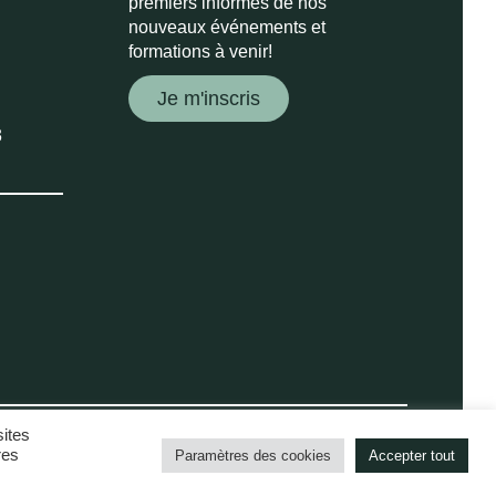
premiers informés de nos
nouveaux événements et
formations à venir!
Je m'inscris
3
sites
© Groupe Évie, tous droits réservés 2026.
res
Paramètres des cookies
Accepter tout