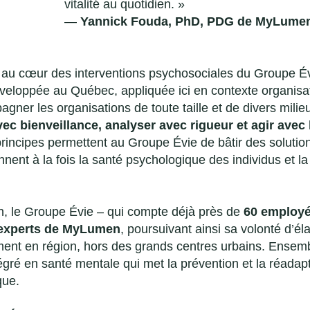
vitalité au quotidien. »
—
Yannick Fouda, PhD, PDG de MyLume
au cœur des interventions psychosociales du Groupe Év
veloppée au Québec, appliquée ici en contexte organisati
ner les organisations de toute taille et de divers milie
vec bienveillance, analyser avec rigueur et agir avec
rincipes permettent au Groupe Évie de bâtir des solution
nent à la fois la santé psychologique des individus et la 
on, le Groupe Évie – qui compte déjà près de
60
employ
experts de MyLumen
, poursuivant ainsi sa volonté d’élar
ent en région, hors des grands centres urbains. Ensembl
égré en santé mentale qui met la prévention et la réadap
que.