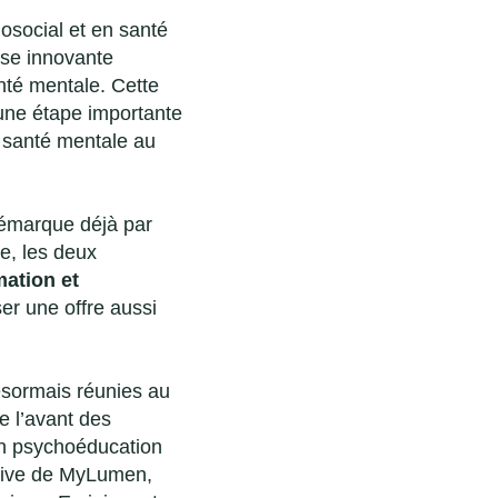
hosocial et en santé
ise innovante
nté mentale. Cette
une étape importante
 santé mentale au
démarque déjà par
e, les deux
mation et
ser une offre aussi
ésormais réunies au
de l’avant des
n psychoéducation
entive de MyLumen,