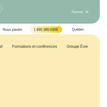
Fermer
Québec
Nous joindre
1 855 380-0308
il
Formations et conférences
Groupe Évie