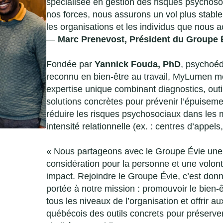
spécialisée en gestion des risques psychoso
nos forces, nous assurons un vol plus stable
les organisations et les individus que nous
—
Marc Prenevost, Président
du Groupe 
Fondée par
Yannick Fouda, PhD
, psychoéd
reconnu en bien-être au travail, MyLumen me
expertise unique combinant diagnostics, outil
solutions concrètes pour prévenir l’épuiseme
réduire les risques psychosociaux dans les m
intensité relationnelle (ex. : centres d’appels
« Nous partageons avec le Groupe Évie une
considération pour la personne et une volont
impact. Rejoindre le Groupe Évie, c’est don
portée à notre mission : promouvoir le bien-
tous les niveaux de l’organisation et offrir au
québécois des outils concrets pour préserver 