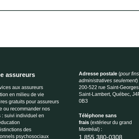
Adresse postale
(
pour fins
e assureurs
administratives seulement
)
vices aux assureurs
200-522 rue Saint-Georges
Saint-Lambert, Québec, J4
tion en milieu de vie
0B3
res gratuits pour assureurs
re ou recommander nos
 : suivi individuel en
Téléphone sans
ducation
frais
(extérieur du grand
Montréal) :
Distinctions des
ionnels psychosociaux
1 855 380-0308