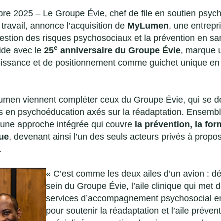
bre 2025 – Le
Groupe Évie
, chef de file en soutien psyc
travail, annonce l’acquisition de
MyLumen
, une entrepr
gestion des risques psychosociaux et la prévention en sa
e
cide avec le
25
anniversaire du Groupe Évie
, marque 
oissance et de positionnement comme guichet unique en
umen viennent compléter ceux du Groupe Évie, qui se 
es en psychoéducation axés sur la réadaptation. Ensembl
t une approche intégrée qui couvre
la prévention, la for
que
, devenant ainsi l’un des seuls acteurs privés à propo
.
« C’est comme les deux ailes d’un avion : d
sein du Groupe Évie, l’aile clinique qui met 
services d’accompagnement psychosocial e
pour soutenir la réadaptation et l’aile prév