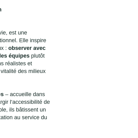
n
ie, est une
onnel. Elle inspire
ux :
observer avec
 les équipes
plutôt
s réalistes et
vitalité des milieux
és
– accueille dans
gir l’accessibilité de
e, ils bâtissent un
tation au service du