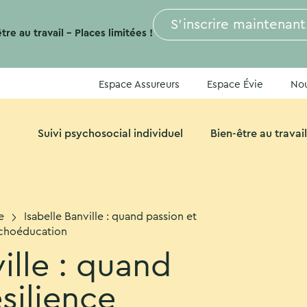
S’inscrire maintenant
re au travail – Places limitées !
Espace Assureurs
Espace Évie
Nou
Suivi psychosocial individuel
Bien-être au travail
e
Isabelle Banville : quand passion et
sychoéducation
ille : quand
silience