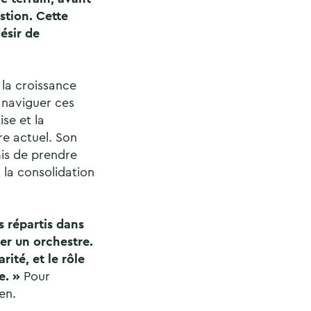
stion. Cette
ésir de
à la croissance
à naviguer ces
se et la
re actuel. Son
is de prendre
 la consolidation
 répartis dans
er un orchestre.
ité, et le rôle
e. »
Pour
en.