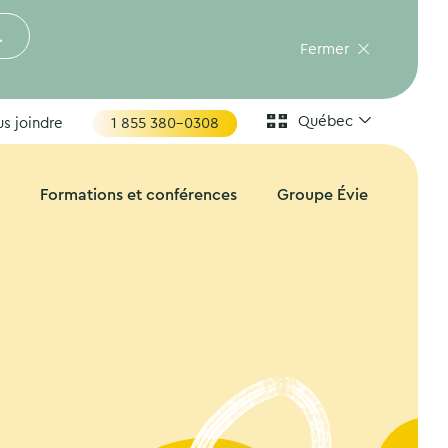
.
Fermer
Québec
s joindre
1 855 380-0308
Formations et conférences
Groupe Évie