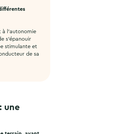
ifférentes
et à l’autonomie
de s’épanouir
pe stimulante et
conducteur de sa
: une
 terrain, avant