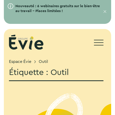
Nouveauté : 6 webinaires gratuits sur le bien-être
au travail – Places limitées !
Espace Évie
Outil
Étiquette :
Outil