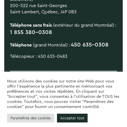
200-522 rue Saint-Georges
Saint-Lambert, Québec, J4P 0B3
Téléphone sans frais
(extérieur du grand Montréal) :
1 855 380-0308
450 635-0308
Téléphone
(grand Montréal) :
Télécopieur : 450 635-0483
Nous utilisons des cookies sur notre site Web pour vous
offrir l'expérience la plus pertinente en mémorisant vos
préférences et vos visites répétées. En cliquant sur
"Accepter tout", vous consentez à l'utilisation de TOUS les
cookies. Toutefois, vous pouvez visiter "Paramètres des
cookies" pour fournir un consentement contrôlé.
Politique de confidentialité
Paramètres des cookies
Accepter tout
© Groupe Évie, tous droits réservés 2026.